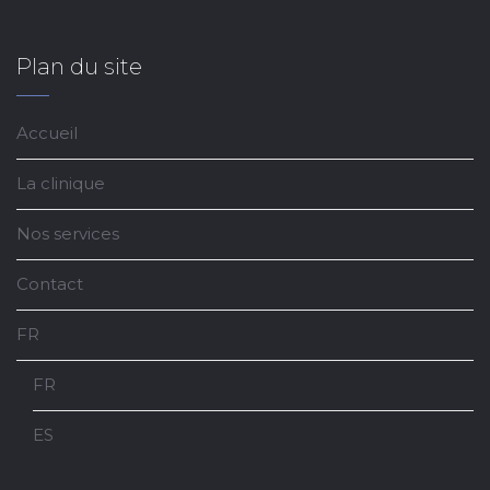
Plan du site
Accueil
La clinique
Nos services
Contact
FR
FR
ES