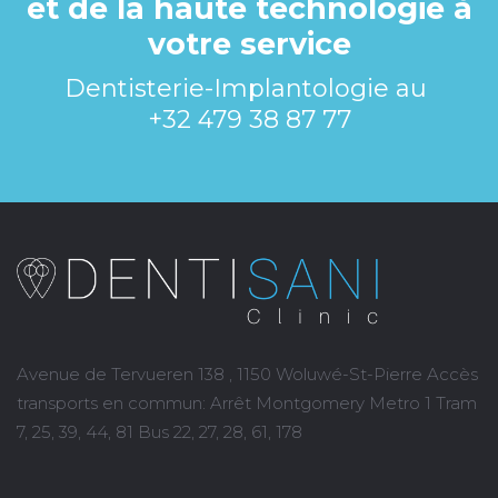
et de la haute technologie à
votre service
Dentisterie-Implantologie au
+32 479 38 87 77
Avenue de Tervueren 138 , 1150 Woluwé-St-Pierre Accès
transports en commun: Arrêt Montgomery Metro 1 Tram
7, 25, 39, 44, 81 Bus 22, 27, 28, 61, 178